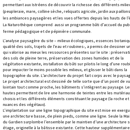
permettant aux Istréens de découvrir la richesse des différents milie
(peupleraie, mare, colline sèche, reliquats agricole, jardin aux paillon
les ambiances paysagères et les vues offertes depuis les hauts de l’
La Naturothèque comprend aussi un programme bâti d’accueil du publ
ferme pédagogique et de pépinière communale.
L’analyse paysagère du site – milieux écologiques, essences botaniq
qualité des sols, trajets de l’eau et roubines-, a permis de dessiner u
qui valorise au mieux les ressources présentes sur le site : préservat
des sols de pleine terre, préservation des zones humides et de la
végétation existante, installation du bâti sur pilotis le long d’une roub
pour impacter le moins possible les milieux, et glisser le bâti dans la
topographie du site. L’architecture du projet fait corps avec le paysa
Le projet architectural est dessiné de telle sorte que d’un point de v
lointain tout comme proche, les bâtiments s’intègrent au paysage. L
SEARCH AND PRESS ENTER
hautes permettent de lire une harmonie de teintes entre les matériau
choisis et les différents éléments constituant le paysage (la roche et
nuances des végétaux).
L’implantation sur une ligne topographique du site est mise en exerg
une architecture basse, de plein pieds, comme une ligne. Seule la Ma
du Gardien surplombe l’ensemble par le maintien d’une architecture s
étage, originelle à la bâtisse existante. Cette hauteur supplémentaire 