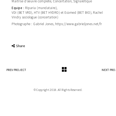
Maîtrise d'oeuvre complète, Concertation, Signalétique
Equipe
Riparia (mandataire)
VDI (BET VRD), HTV (BET HYDRO) et Ecomed (BET BIO), Rachel
Vindry sociologue (concertation)
Photographe : Gabriel Jones, https://www.gabrieljones.net/fr
Share
PREV PROJECT
NEXT PRO
© Copyright 2018. All Rights Reserved.